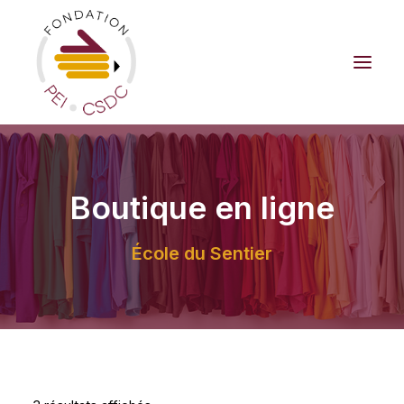
LA FONDATION
Boutique en ligne
BOUTIQUE
CAMPAGNE DE FINANCEMENT
École du Sentier
FAIRE UN DON
NOUVELLES
NOUS JOINDRE
Panier