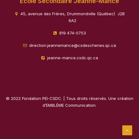
École Secondaire Jeanne-Mance
45, avenue des Frères, Drummondville (Québec) J2B
6A2
819 474-0753
direction.jeannemance@csdeschenes.qc.ca
jeanne-mance.csdc.qc.ca
© 2022 Fondation PEI-CSDC. | Tous droits réservés. Une création
d’
EMBLÈME Communication
.