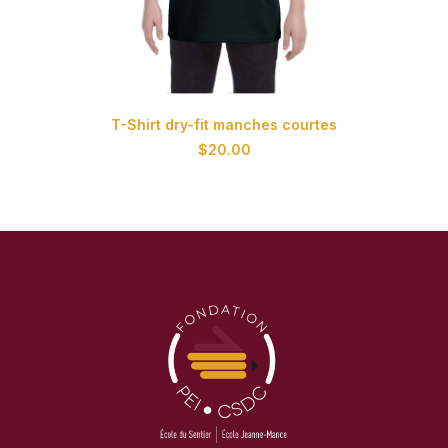
Ce
CHOIX DES OPTIONS
T-Shirt dry-fit manches courtes
produit
a
$
20.00
plusieurs
variations.
Les
options
peuvent
être
choisies
sur
la
page
du
produit