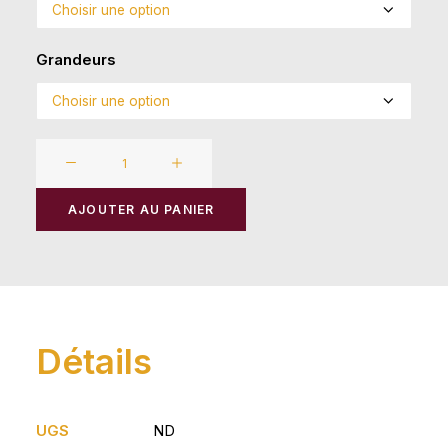
Grandeurs
quantité
de
Pantalon
AJOUTER AU PANIER
coton
ouaté
Détails
UGS
ND