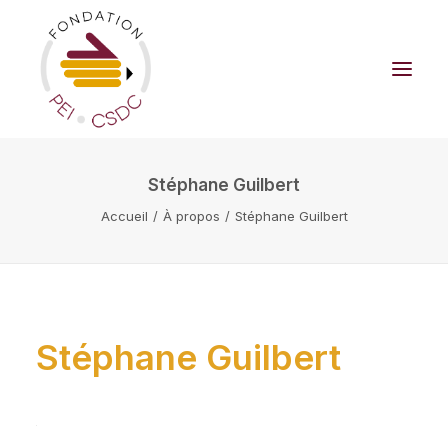
Stéphane Guilbert
LA FONDATION
Accueil
À propos
Stéphane Guilbert
BOUTIQUE
CAMPAGNE DE FINANCEMENT
FAIRE UN DON
NOUVELLES
Stéphane Guilbert
NOUS JOINDRE
Panier