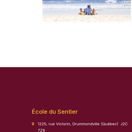
École du Sentier
1225, rue Victorin, Drummondville (Québec) J2C
7Z9