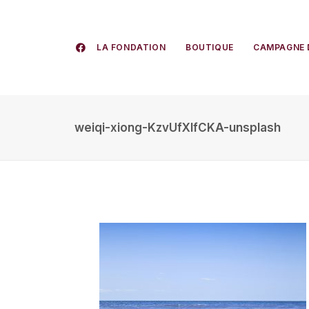
LA FONDATION
BOUTIQUE
CAMPAGNE 
weiqi-xiong-KzvUfXlfCKA-unsplash