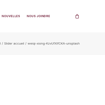
NOUVELLES
NOUS JOINDRE
l
Slider accueil
weiqi-xiong-KzvUfXlfCKA-unsplash