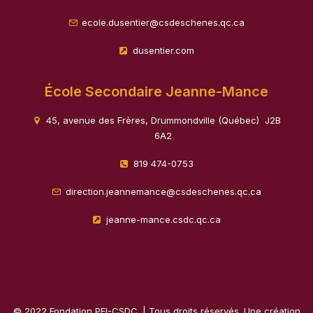
ecole.dusentier@csdeschenes.qc.ca
dusentier.com
École Secondaire Jeanne-Mance
45, avenue des Frères, Drummondville (Québec) J2B
6A2
819 474-0753
direction.jeannemance@csdeschenes.qc.ca
jeanne-mance.csdc.qc.ca
© 2022 Fondation PEI-CSDC. | Tous droits réservés. Une création